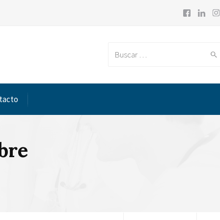
Search for:
tacto
bre