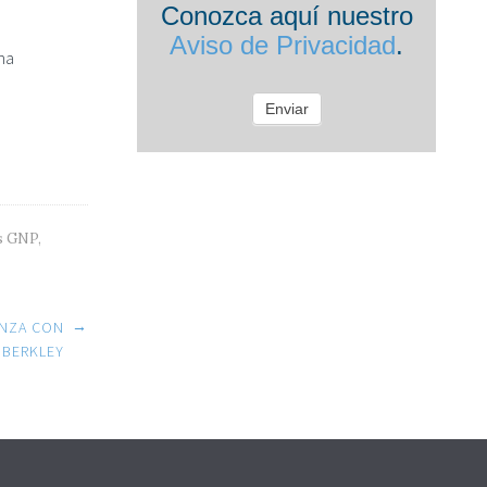
Conozca aquí nuestro
Aviso de Privacidad
.
na
Enviar
s GNP
,
→
ANZA CON
BERKLEY