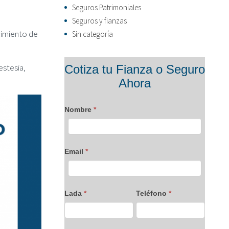
Seguros Patrimoniales
Seguros y fianzas
cimiento de
Sin categoría
Formulario
estesia,
Cotiza tu Fianza o Seguro
blog
Ahora
Nombre
*
Email
*
Lada
*
Teléfono
*