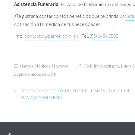
Asistencia Funeraria:
En caso de fallecimiento del asegur
¿Te gustaría contar con los beneficios que te brinda un
Segu
cotización a la medida de tus necesidades.
Info.
contacto@barron.com.mx
| Tel.
(55) 1454 0582
Gastos Médicos Mayores
GNP
,
linea azul gnp
,
Linea 
Seguros médicos GNP
Post navigation
←
TE CONTAMOS CÓMO TRAMITAR TU FIANZA CON CHUBB
FIANZAS MONTERREY