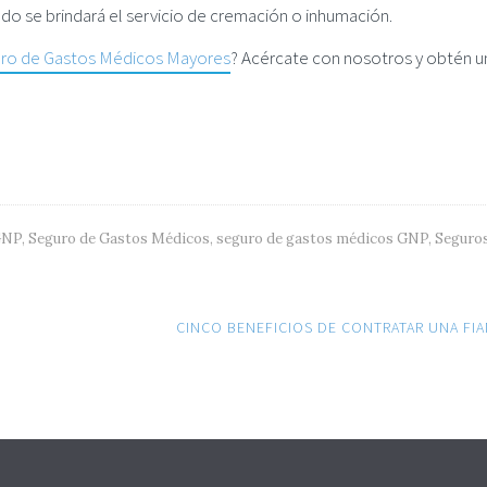
ado se brindará el servicio de cremación o inhumación.
ro de Gastos Médicos Mayores
? Acércate con nosotros y obtén u
GNP
,
Seguro de Gastos Médicos
,
seguro de gastos médicos GNP
,
Seguro
CINCO BENEFICIOS DE CONTRATAR UNA FI