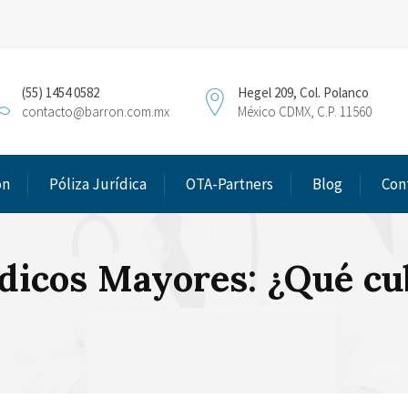
(55) 1454 0582
Hegel 209, Col. Polanco
contacto@barron.com.mx
México CDMX, C.P. 11560
ón
Póliza Jurídica
OTA-Partners
Blog
Con
dicos Mayores: ¿Qué cu