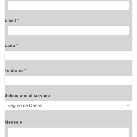
Email
*
Lada
*
Teléfono
*
Seleccione el servicio
Mensaje