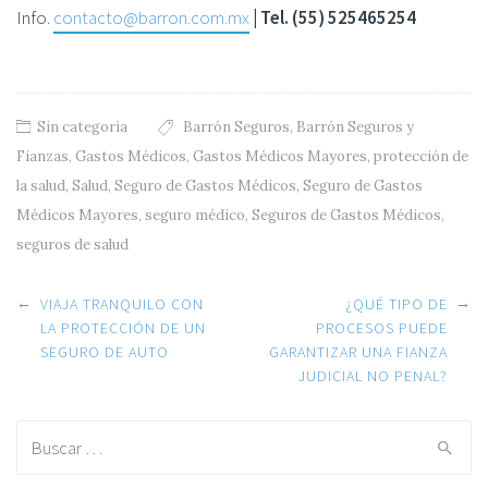
Info.
contacto@barron.com.mx
| Tel. (55) 525465254
Sin categoría
Barrón Seguros
,
Barrón Seguros y
Fianzas
,
Gastos Médicos
,
Gastos Médicos Mayores
,
protección de
la salud
,
Salud
,
Seguro de Gastos Médicos
,
Seguro de Gastos
Médicos Mayores
,
seguro médico
,
Seguros de Gastos Médicos
,
seguros de salud
Post navigation
←
→
VIAJA TRANQUILO CON
¿QUÉ TIPO DE
LA PROTECCIÓN DE UN
PROCESOS PUEDE
SEGURO DE AUTO
GARANTIZAR UNA FIANZA
JUDICIAL NO PENAL?
Search for: