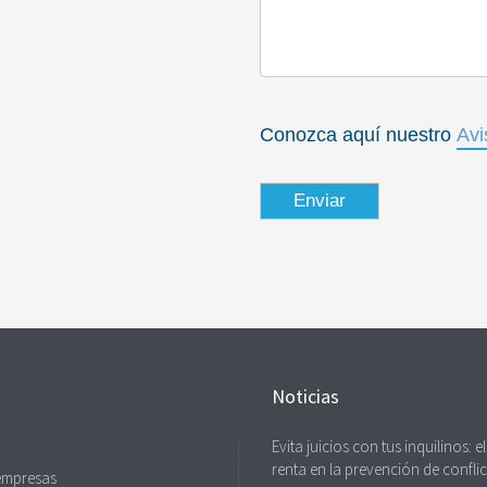
Conozca aquí nuestro
Avi
Enviar
Noticias
Evita juicios con tus inquilinos: e
renta en la prevención de confli
empresas