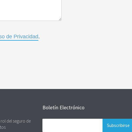
so de Privacidad
.
Boletín Electrónico
l rol del seguro de
ctos