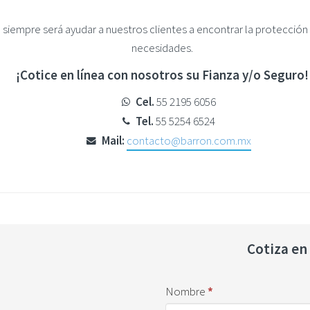
o siempre será ayudar a nuestros clientes a encontrar la protecció
necesidades.
¡Cotice en línea con nosotros su Fianza y/o Seguro!
Cel.
55 2195 6056
Tel.
55 5254 6524
Mail:
contacto@barron.com.mx
Cotiza en
Formulario
Nombre
*
Inicio