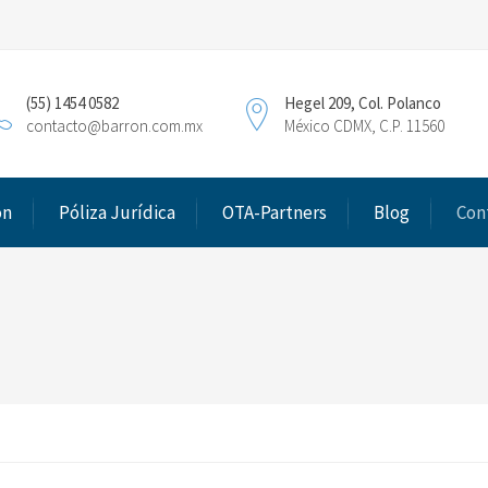
(55) 1454 0582
Hegel 209, Col. Polanco
contacto@barron.com.mx
México CDMX, C.P. 11560
ón
Póliza Jurídica
OTA-Partners
Blog
Con