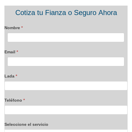
Formulario
Cotiza tu Fianza o Seguro Ahora
blog
Nombre
*
Email
*
Lada
*
Teléfono
*
Seleccione el servicio