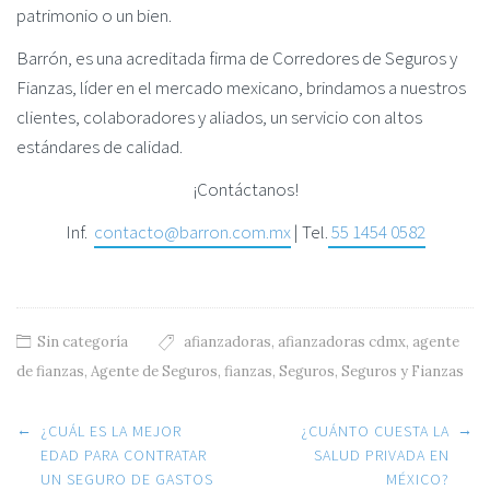
patrimonio o un bien.
Barrón, es una acreditada firma de Corredores de Seguros y
Fianzas, líder en el mercado mexicano, brindamos a nuestros
clientes, colaboradores y aliados, un servicio con altos
estándares de calidad.
¡Contáctanos!
Inf.
contacto@barron.com.mx
| Tel.
55 1454 0582
Sin categoría
afianzadoras
,
afianzadoras cdmx
,
agente
de fianzas
,
Agente de Seguros
,
fianzas
,
Seguros
,
Seguros y Fianzas
Post navigation
←
→
¿CUÁL ES LA MEJOR
¿CUÁNTO CUESTA LA
EDAD PARA CONTRATAR
SALUD PRIVADA EN
UN SEGURO DE GASTOS
MÉXICO?