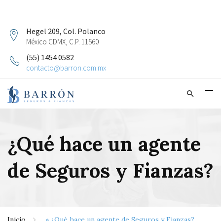
Hegel 209, Col. Polanco
México CDMX, C.P. 11560
(55) 1454 0582
contacto@barron.com.mx
¿Qué hace un agente
de Seguros y Fianzas?
Inicio
»
¿Qué hace un agente de Seguros y Fianzas?