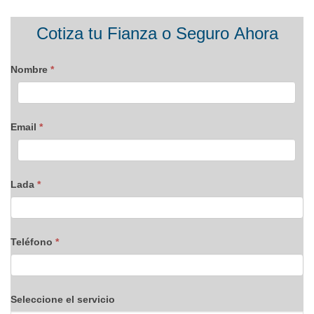
Formulario
Cotiza tu Fianza o Seguro Ahora
blog
Nombre
*
Email
*
Lada
*
Teléfono
*
Seleccione el servicio