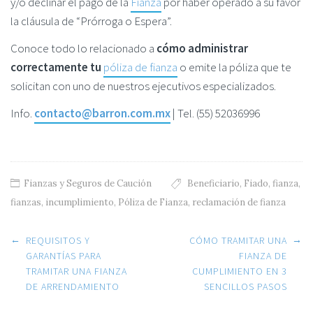
y/o declinar el pago de la
Fianza
por haber operado a su favor
la cláusula de “Prórroga o Espera”.
Conoce todo lo relacionado a
cómo administrar
correctamente tu
póliza de fianza
o emite la póliza que te
solicitan con uno de nuestros ejecutivos especializados.
Info.
contacto@barron.com.mx
| Tel. (55) 52036996
Fianzas y Seguros de Caución
Beneficiario
,
Fiado
,
fianza
,
fianzas
,
incumplimiento
,
Póliza de Fianza
,
reclamación de fianza
Post navigation
←
→
REQUISITOS Y
CÓMO TRAMITAR UNA
GARANTÍAS PARA
FIANZA DE
TRAMITAR UNA FIANZA
CUMPLIMIENTO EN 3
DE ARRENDAMIENTO
SENCILLOS PASOS