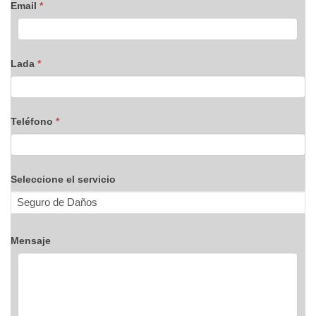
Email
*
Lada
*
Teléfono
*
Seleccione el servicio
Mensaje