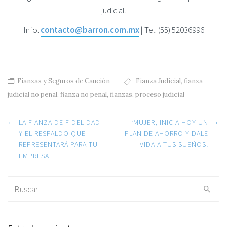
judicial.
Info.
contacto@barron.com.mx
| Tel. (55) 52036996
Fianzas y Seguros de Caución
Fianza Judicial
,
fianza
judicial no penal
,
fianza no penal
,
fianzas
,
proceso judicial
Post navigation
←
→
LA FIANZA DE FIDELIDAD
¡MUJER, INICIA HOY UN
Y EL RESPALDO QUE
PLAN DE AHORRO Y DALE
REPRESENTARÁ PARA TU
VIDA A TUS SUEÑOS!
EMPRESA
Search for: