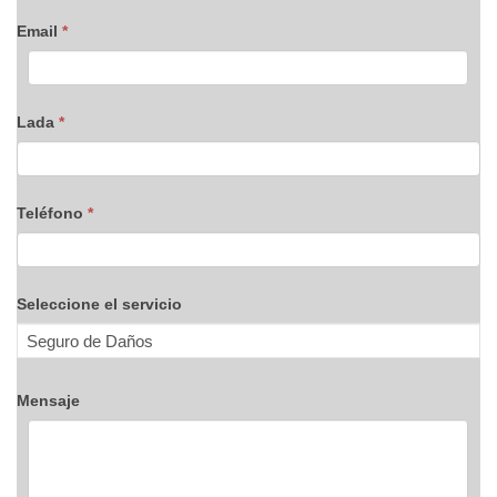
Email
*
Lada
*
Teléfono
*
Seleccione el servicio
Mensaje