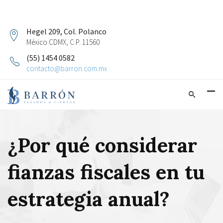
Hegel 209, Col. Polanco
México CDMX, C.P. 11560
(55) 1454 0582
contacto@barron.com.mx
¿Por qué considerar
fianzas fiscales en tu
estrategia anual?