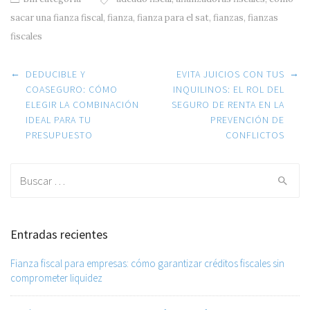
sacar una fianza fiscal
,
fianza
,
fianza para el sat
,
fianzas
,
fianzas
fiscales
Post navigation
←
→
DEDUCIBLE Y
EVITA JUICIOS CON TUS
COASEGURO: CÓMO
INQUILINOS: EL ROL DEL
ELEGIR LA COMBINACIÓN
SEGURO DE RENTA EN LA
IDEAL PARA TU
PREVENCIÓN DE
PRESUPUESTO
CONFLICTOS
Search for:
Entradas recientes
Fianza fiscal para empresas: cómo garantizar créditos fiscales sin
comprometer liquidez