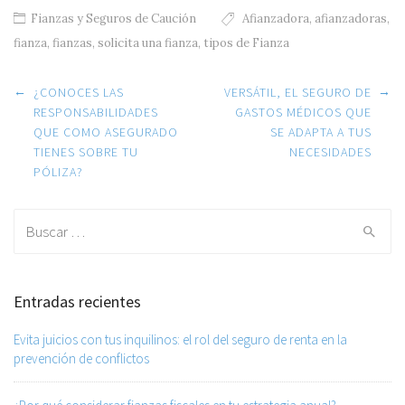
Fianzas y Seguros de Caución
Afianzadora
,
afianzadoras
,
fianza
,
fianzas
,
solicita una fianza
,
tipos de Fianza
Post navigation
←
→
¿CONOCES LAS
VERSÁTIL, EL SEGURO DE
RESPONSABILIDADES
GASTOS MÉDICOS QUE
QUE COMO ASEGURADO
SE ADAPTA A TUS
TIENES SOBRE TU
NECESIDADES
PÓLIZA?
Search for:
Entradas recientes
Evita juicios con tus inquilinos: el rol del seguro de renta en la
prevención de conflictos