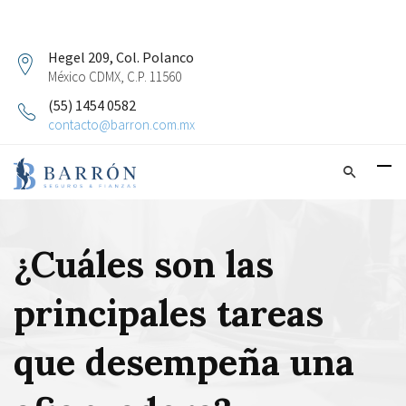
Hegel 209, Col. Polanco
México CDMX, C.P. 11560
(55) 1454 0582
contacto@barron.com.mx
¿Cuáles son las
principales tareas
que desempeña una