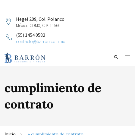
Hegel 209, Col. Polanco
México CDMX, C.P. 11560
(55) 1454 0582
contacto@barron.com.mx
cumplimiento de
contrato
Inicio
»
cumplimiento de contrato