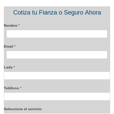
Formulario
Cotiza tu Fianza o Seguro Ahora
blog
Nombre
*
Email
*
Lada
*
Teléfono
*
Seleccione el servicio